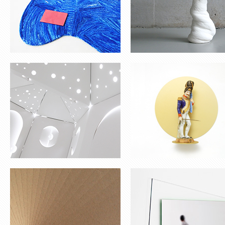
VASE ‘ONCE UPON A
MIROIR ‘ÉCLAT’
TIME’
BANC ‘ORI’
LUMINAIRE SUR PI