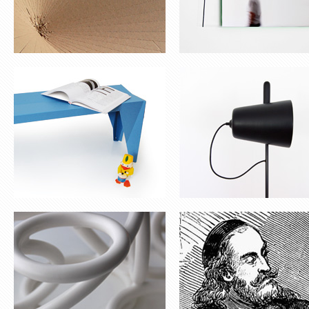
COUPE À FRUITS ‘HULA
VASE TORR
HOP’
POT POUR PLANTES
RADIO