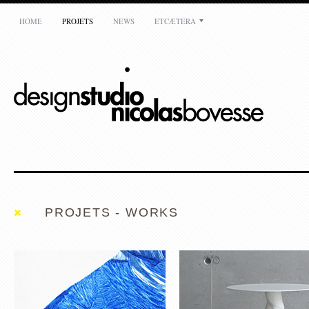
HOME
PROJETS
NEWS
ETCÆTERA
ATELIER
Nicolas Bovesse
rue de la réforme,7
1050 Bruxelles
Belgique
T:
+32(0)478 31 4000
BLUE LAKE RUG
TABLE TORNADE
E:
mail@nicolasbovesse.com
PROJETS - WORKS
MY KABAKA
RES REI