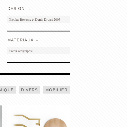
DESIGN →
Nicolas Bovesse et Denis Druart 2003
MATERIAUX →
Coton sérigraphié
MÉLANGES
MIQUE
DIVERS
MOBILIER
TROPHÉES POUR
L’IBGE