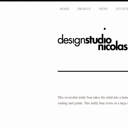
HOME
PROJETS
NEWS
ETCÆT
ATELIER
Nicolas Bovesse
rue de la réforme,7
1050 Bruxelles
Belgique
T:
+32(0)478 31 4000
E:
mail@nicolasbovesse.com
This reversible teddy bear takes the child into a fan
smiling and gentle. This teddy bear exists in a large