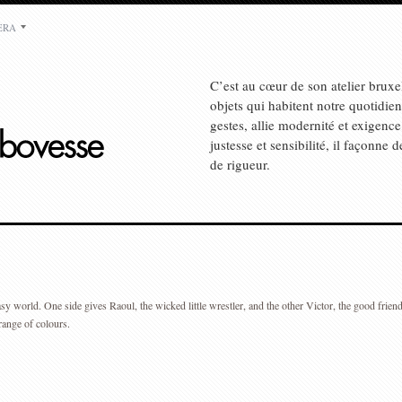
ERA
C’est au cœur de son atelier bruxe
objets qui habitent notre quotidie
gestes, allie modernité et exigence
justesse et sensibilité, il façonne 
de rigueur.
tasy world. One side gives Raoul, the wicked little wrestler, and the other Victor, the good friend
 range of colours.