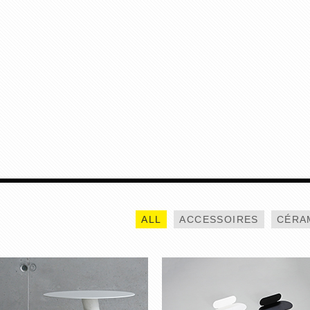
TABLE TORNADE
AURÉOLE
ALL
ACCESSOIRES
CÉRA
RES REI
MOBILES EN PAPIER