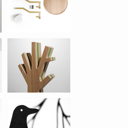
MOBILE ‘MEMORIES’
TABOURET ‘COKE’