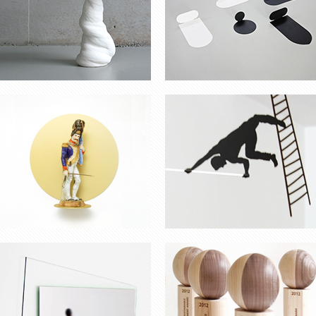
MIROIR ‘ÉCLAT’
TROPHÉES PRIX BELGE
DE L’ÉNERGIE
LUMINAIRE SUR PIED
HAUTS VASES