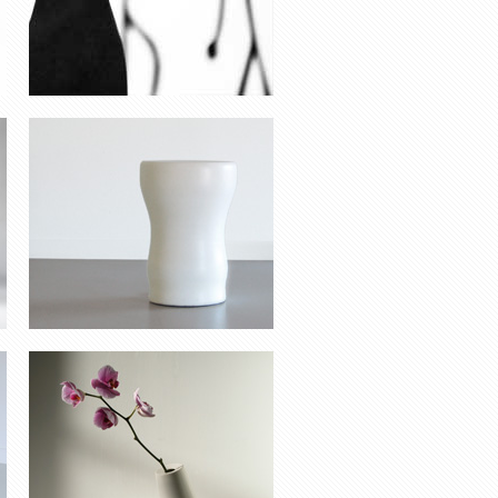
SOLIFLORE ‘TOUPIE’
TABOURET X