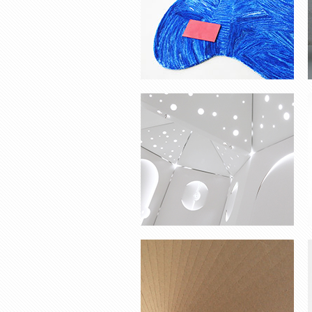
VASE ‘ONCE UPON A
TIME’
BANC ‘ORI’