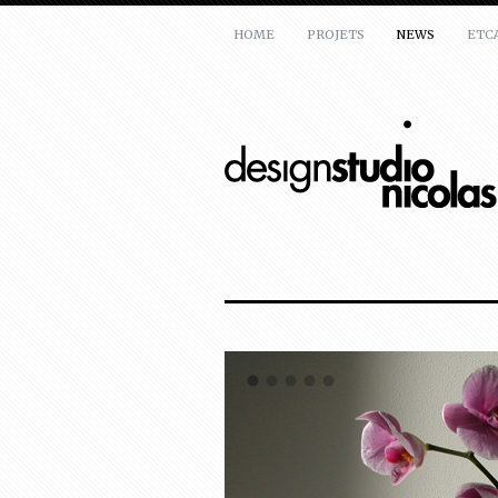
HOME
PROJETS
NEWS
ETC
ATELIER
Nicolas Bovesse
rue de la réforme,7
1050 Bruxelles
Belgique
T:
+32(0)478 31 4000
E:
mail@nicolasbovesse.com