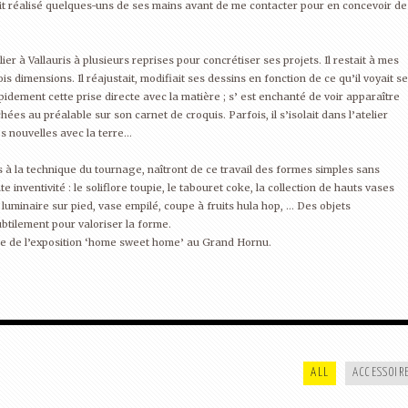
t réalisé quelques-uns de ses mains avant de me contacter pour en concevoir de
r à Vallauris à plusieurs reprises pour concrétiser ses projets. Il restait à mes
is dimensions. Il réajustait, modifiait ses dessins en fonction de ce qu’il voyait se
pidement cette prise directe avec la matière ; s’ est enchanté de voir apparaître
ées au préalable sur son carnet de croquis. Parfois, il s’isolait dans l’atelier
s nouvelles avec la terre…
 à la technique du tournage, naîtront de ce travail des formes simples sans
e inventivité : le soliflore toupie, le tabouret coke, la collection de hauts vases
 luminaire sur pied, vase empilé, coupe à fruits hula hop, … Des objets
tilement pour valoriser la forme.
ue de l’exposition ‘home sweet home’ au Grand Hornu.
TABLE TORNADE
AURÉOLE
ALL
ACCESSOIR