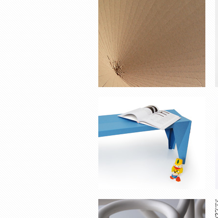
BANC ‘ORI’
COUPE À FRUITS ‘HULA HOP’