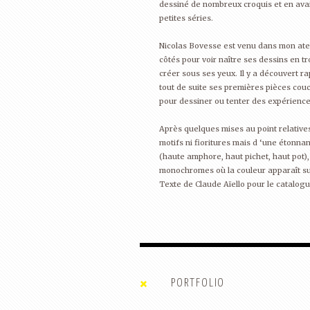
dessiné de nombreux croquis et en avai
petites séries.
Nicolas Bovesse est venu dans mon atelie
côtés pour voir naître ses dessins en tro
créer sous ses yeux. Il y a découvert ra
tout de suite ses premières pièces couch
pour dessiner ou tenter des expérience
Après quelques mises au point relatives
motifs ni fioritures mais d ‘une étonnant
(haute amphore, haut pichet, haut pot),
monochromes où la couleur apparaît sub
Texte de Claude Aïello pour le catalog
BLUE LAKE RUG
PORTFOLIO