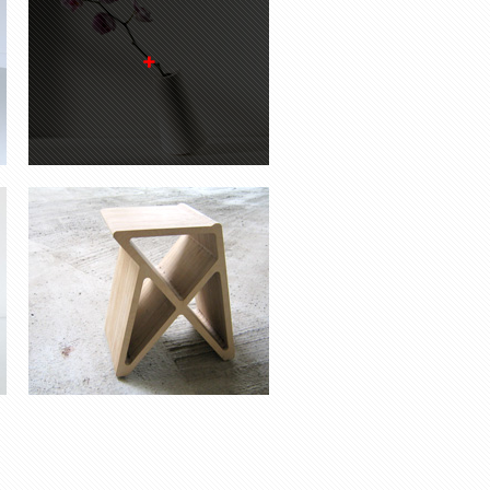
TABOURET X