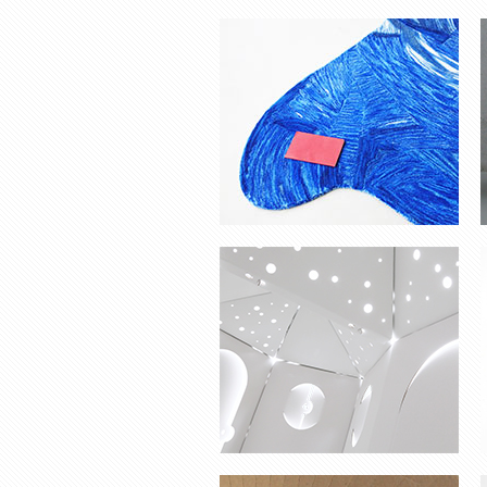
MY KABAKA
VASE ‘ONCE UPON A TIME’