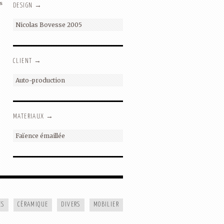
s
DESIGN →
Nicolas Bovesse 2005
CLIENT →
Auto-production
MATERIAUX →
Faïence émaillée
MÉLANGES
ES
CÉRAMIQUE
DIVERS
MOBILIER