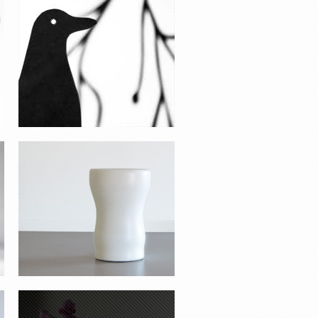
TABOURET ‘COKE’
SOLIFLORE ‘TOUPIE’