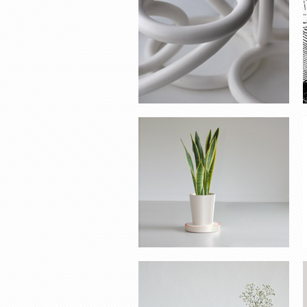
POT POUR PLANTES
SOLIFLORE ‘HELP’