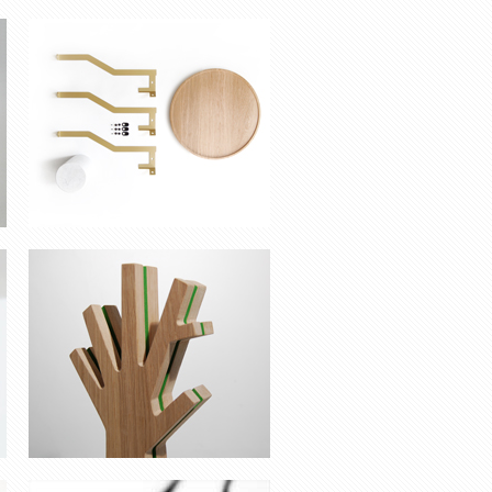
TROPHÉES POUR L’IBGE
MOBILE ‘MEMORIES’