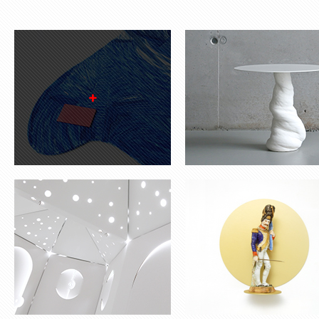
MY KABAKA
RES REI
VASE ‘ONCE UPON A TIME’
MIROIR ‘ÉCLAT’