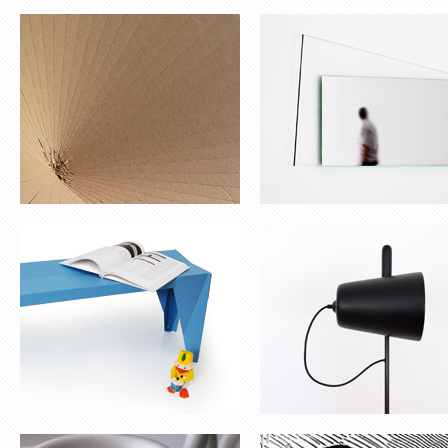
BANC ‘ORI’
LUMINAIRE SUR PIED
COUPE À FRUITS ‘HULA HOP’
VASE TORR