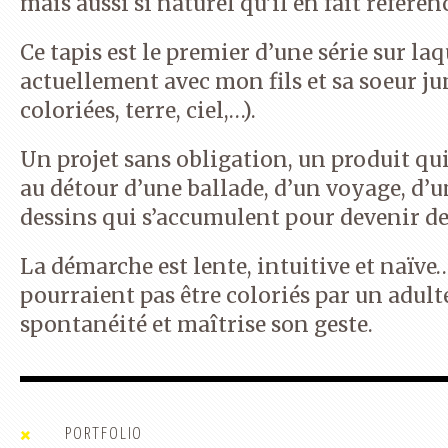
mais aussi si naturel qu’il en fait référen
Ce tapis est le premier d’une série sur laq
actuellement avec mon fils et sa soeur ju
coloriées, terre, ciel,…).
Un projet sans obligation, un produit qui 
au détour d’une ballade, d’un voyage, d’
dessins qui s’accumulent pour devenir de 
La démarche est lente, intuitive et naïve
pourraient pas être coloriés par un adulte
spontanéité et maîtrise son geste.
BLUE LAKE RUG
TABLE TORNADE
PORTFOLIO