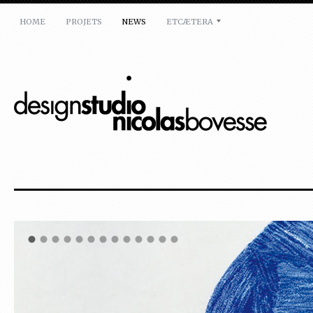
HOME
PROJETS
NEWS
ETCÆTERA
ATELIER
Nicolas Bovesse
rue de la réforme,7
1050 Bruxelles
Belgique
T:
+32(0)478 31 4000
E:
mail@nicolasbovesse.com