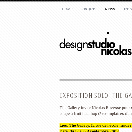
HOME
PROJETS
NEWS
ETC
ATELIER
Nicolas Bovesse
rue de la réforme,7
1050 Bruxelles
Belgique
T:
+32(0)478 31 4000
E:
mail@nicolasbovesse.com
EXPOSITION SOLO -THE G
The Gallery invite Nicolas Bovesse pour 
coupe à fruit hula hop (2 exemplaires d’ar
Lieu: The Gallery, 12 rue de l’école mode
Date: du 12 au 28 septembre 2008